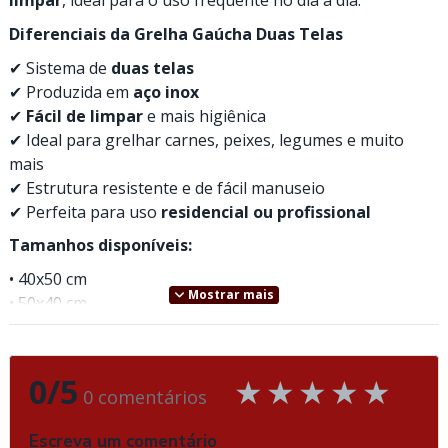
limpar
, ideal para o uso frequente no dia a dia.
Diferenciais da Grelha Gaúcha Duas Telas
✔ Sistema de
duas telas
✔ Produzida em
aço inox
✔
Fácil de limpar
e mais higiênica
✔ Ideal para grelhar carnes, peixes, legumes e muito
mais
✔ Estrutura resistente e de fácil manuseio
✔ Perfeita para uso
residencial ou profissional
Tamanhos disponíveis:
• 40x50 cm
Mostrar mais
• 50x40 cm
• 50x50 cm
• 50x60 cm
• 60x50 cm
0/5
0 comentários
Uma grelha versátil, prática e eficiente, feita para quem
quer mais
controle, agilidade e qualidade
em cada
Escreva um comentário